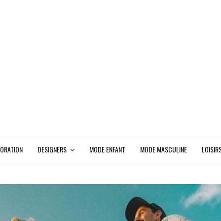
ORATION
DESIGNERS
MODE ENFANT
MODE MASCULINE
LOISIR