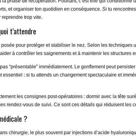
a phase de récupération. Pourtant, c’est elle qui conditionne une
efforts, et organiser ton quotidien en conséquence. Si tu rencontr
 reprendre trop vite.
quoi t’attendre
t posée pour protéger et stabiliser le nez. Selon les techniques 
’aider à contrôler les saignements et à maintenir les structures e
t pas “présentable” immédiatement. Le gonflement peut persister p
t essentiel : si tu attends un changement spectaculaire et immé
tement les consignes post-opératoires : dormir avec la tête surél
 les rendez-vous de suivi. Ce sont ces détails qui réduisent les c
 médicale ?
ans chirurgie, le plus souvent par injections d’acide hyaluronique