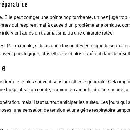
 réparatrice
ge. Elle peut corriger une pointe trop tombante, un nez jugé tro
rsonnes qui respirent mal à cause d’un problème anatomique, co
ce intervient après un traumatisme ou une chirurgie ratée.
s. Par exemple, si tu as une cloison déviée et que tu souhaites 
vent plus logique, plus efficace et plus cohérent dans le résulta
ie
e se déroule le plus souvent sous anesthésie générale. Cela imp
une hospitalisation courte, souvent en ambulatoire ou sur une jo
opération, mais il faut surtout anticiper les suites. Les jours q
moses, une sensation de tension et une gêne respiratoire tempo