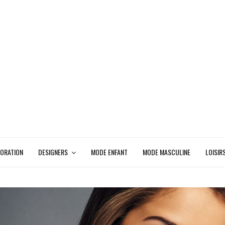
ORATION
DESIGNERS
MODE ENFANT
MODE MASCULINE
LOISIR