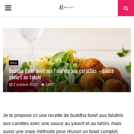
PRIMARY
MENU
Blog
Buddha Bowl avec ses falafels aux carottes – sauce
yaourt au tahini
2 octobre 2022
1587
Je te propose ici une recette de buddha bowl aux falafels
aux carottes avec une sauce au yaourt et au tahini, mais
aussi une vraie méthode pour réussir un bowl complet,