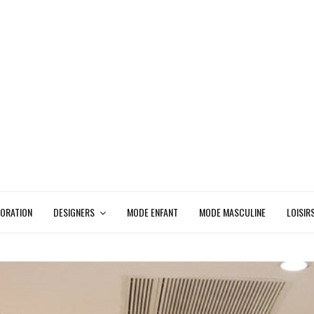
ORATION
DESIGNERS
MODE ENFANT
MODE MASCULINE
LOISIR