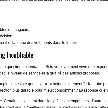
ir.
sibles en magasin.
écision.
nseil et la tenue des vêtements dans le temps.
g Inoubliable
ne question de tendance. Si tu veux vraiment vivre une expérien
dget, le niveau de service et la qualité des articles proposés.
simple : qu’est-ce que tu veux acheter exactement ? Une robe p
élection plus durable pour mieux consommer ? La réponse oriente
é. Certaines excellent dans les pièces intemporelles, d’autres 
i, c’est que la “meilleure” boutique n’est pas universelle : ell