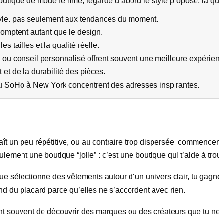
utique de mode femme, regarde d’abord le style proposé, la qual
yle, pas seulement aux tendances du moment.
 comptent autant que le design.
es tailles et la qualité réelle.
ou conseil personnalisé offrent souvent une meilleure expérie
et de la durabilité des pièces.
ou SoHo à New York concentrent des adresses inspirantes.
raît un peu répétitive, ou au contraire trop dispersée, commencer 
ement une boutique “jolie” : c’est une boutique qui t’aide à tro
 sélectionne des vêtements autour d’un univers clair, tu gagne
ond du placard parce qu’elles ne s’accordent avec rien.
nt souvent de découvrir des marques ou des créateurs que tu ne ve