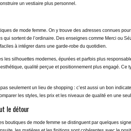
onstruire un vestiaire plus personnel.
utiques de mode femme. On y trouve des adresses connues pour l
es qui sortent de l’ordinaire. Des enseignes comme Merci ou Sé
s faciles à intégrer dans une garde-robe du quotidien.
mes les silhouettes modernes, épurées et parfois plus respons
 esthétique, qualité perçue et positionnement plus engagé. Ce t
est pas seulement un lieu de shopping : c’est aussi un bon indica
parer les styles, les prix et les niveaux de qualité en une seule
ut le détour
ures boutiques de mode femme se distinguent par quelques signe
 Ensuite, les matières et les finitions sont cohérentes avec le p