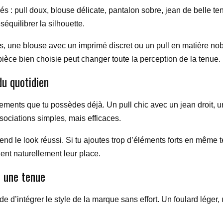
pés : pull doux, blouse délicate, pantalon sobre, jean de belle 
équilibrer la silhouette.
s, une blouse avec un imprimé discret ou un pull en matière noble
 pièce bien choisie peut changer toute la perception de la tenue.
du quotidien
tements que tu possèdes déjà. Un pull chic avec un jean droit, 
ociations simples, mais efficaces.
rend le look réussi. Si tu ajoutes trop d’éléments forts en même te
nent naturellement leur place.
r une tenue
e d’intégrer le style de la marque sans effort. Un foulard léger,