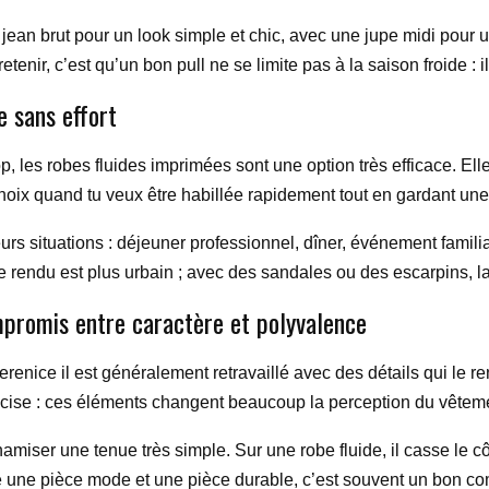
jean brut pour un look simple et chic, avec une jupe midi pour 
etenir, c’est qu’un bon pull ne se limite pas à la saison froide : 
e sans effort
trop, les robes fluides imprimées sont une option très efficace. E
hoix quand tu veux être habillée rapidement tout en gardant une
rs situations : déjeuner professionnel, dîner, événement familial 
e rendu est plus urbain ; avec des sandales ou des escarpins, la
ompromis entre caractère et polyvalence
renice il est généralement retravaillé avec des détails qui le re
récise : ces éléments changent beaucoup la perception du vêtem
iser une tenue très simple. Sur une robe fluide, il casse le côté
re une pièce mode et une pièce durable, c’est souvent un bon c