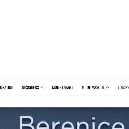
ORATION
DESIGNERS
MODE ENFANT
MODE MASCULINE
LOISIR