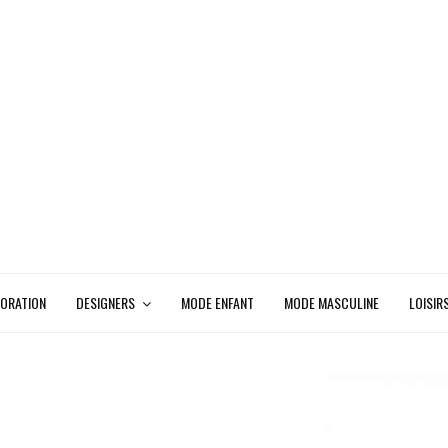
ORATION
DESIGNERS
MODE ENFANT
MODE MASCULINE
LOISIR