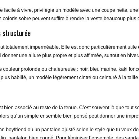
ne facile à vivre, privilégie un modèle avec une coupe nette, une
coloris sobre peuvent suffire à rendre la veste beaucoup plus c
s structurée
t totalement imperméable. Elle est donc particulièrement utile quan
 donner une allure plus propre et plus affirmée, surtout en hiver.
ne couleur profonde ou chaleureuse : noir, bleu marine, kaki fon
plus habillé, un modèle légèrement cintré ou ceinturé à la taille 
 bien associé au reste de la tenue. C’est souvent là que tout se
, alors qu’un simple ensemble bien pensé peut donner une impre
an boyfriend ou un pantalon ajusté selon le style que tu veux donne
ull fin, pantalon bien coupé. Pour féminiser l’ensemble, des sand