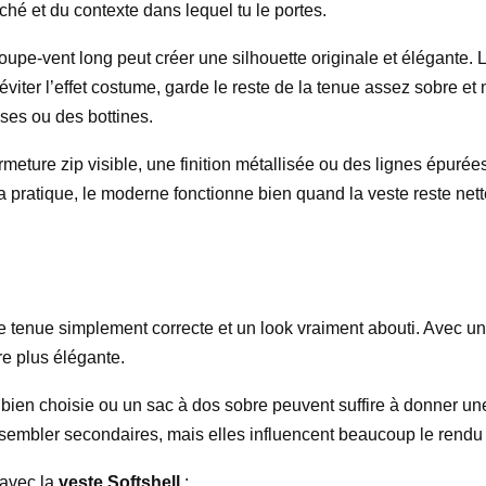
ché et du contexte dans lequel tu le portes.
oupe-vent long peut créer une silhouette originale et élégante.
éviter l’effet costume, garde le reste de la tenue assez sobre et
es ou des bottines.
rmeture zip visible, une finition métallisée ou des lignes épuré
a pratique, le moderne fonctionne bien quand la veste reste net
e tenue simplement correcte et un look vraiment abouti. Avec un c
ure plus élégante.
ien choisie ou un sac à dos sobre peuvent suffire à donner une
sembler secondaires, mais elles influencent beaucoup le rendu fi
 avec la
veste Softshell
: