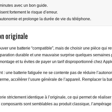
 minutes avec un bon guide.
sent fortement le risque d’erreur.
autonomie et prolonge la durée de vie du téléphone.
on originale
ouver une batterie “compatible”, mais de choisir une pièce qui re
 réparation durable et une mauvaise surprise quelques semaines p
 de montage et tu évites de payer un tarif disproportionné chez Ap
nt : une batterie fatiguée ne se contente pas de réduire l’autono
terme, accélérer l’usure générale de l’appareil. Remplacer la bat
erie strictement identique à l’originale, ce qui permet de réalis
les composants sont semblables au produit classique, l’ampérag