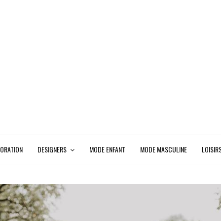
ORATION
DESIGNERS
MODE ENFANT
MODE MASCULINE
LOISIR