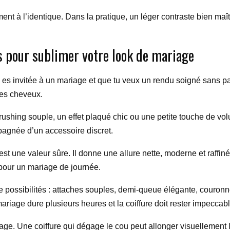
ément à l’identique. Dans la pratique, un léger contraste bien ma
s pour sublimer votre look de mariage
 tu es invitée à un mariage et que tu veux un rendu soigné sans pa
tes cheveux.
brushing souple, un effet plaqué chic ou une petite touche de 
mpagnée d’un accessoire discret.
st une valeur sûre. Il donne une allure nette, moderne et raffin
t pour un mariage de journée.
de possibilités : attaches souples, demi-queue élégante, couronne
 mariage dure plusieurs heures et la coiffure doit rester impeccab
sage. Une coiffure qui dégage le cou peut allonger visuellemen