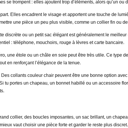
s se trompent : elles ajoutent trop d’éléments, alors qu’un ou d
part. Elles encadrent le visage et apportent une touche de lumière
ermettre une pièce un peu plus visible, comme un collier fin ou d
iscrète ou un petit sac élégant est généralement le meilleur ch
entiel : téléphone, mouchoirs, rouge à lèvres et carte bancaire.
ro, une étole ou un châle en soie peut être très utile. Ce type d
out en renforçant l’élégance de la tenue.
re. Des collants couleur chair peuvent être une bonne option ave
 Si tu portes un chapeau, un bonnet habillé ou un accessoire flora
ts.
 grand collier, des boucles imposantes, un sac brillant, un cha
ieux vaut choisir une pièce forte et garder le reste plus discret.