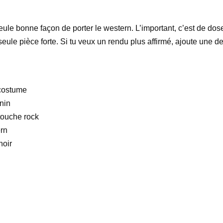
eule bonne façon de porter le western. L’important, c’est de dos
ule pièce forte. Si tu veux un rendu plus affirmé, ajoute une d
 costume
nin
touche rock
rn
noir