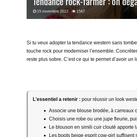
Tendance rock-farmer : on déga
15 novembre 2022
1567
Si tu veux adopter la tendance western sans tomber 
touche rock pour moderniser l’ensemble. Concrètemen
reste plus sobre. C’est ce qui te permet d’avoir un 
L’essentiel a retenir :
pour réussir un look west
Associe une blouse brodée, à carreaux o
Choisis une robe ou une jupe fleurie, pu
Le blouson en simili cuir clouté apporte l
Les boots beige esprit cow-girl suffisent 