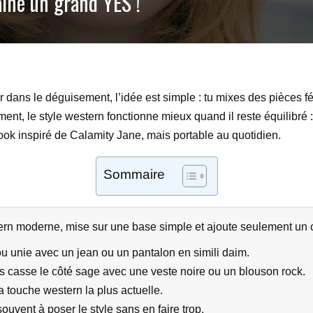
ine un grand YES !
dans le déguisement, l’idée est simple : tu mixes des pièces fé
t, le style western fonctionne mieux quand il reste équilibré : u
look inspiré de Calamity Jane, mais portable au quotidien.
Sommaire
ern moderne, mise sur une base simple et ajoute seulement un o
u unie avec un jean ou un pantalon en simili daim.
is casse le côté sage avec une veste noire ou un blouson rock.
a touche western la plus actuelle.
souvent à poser le style sans en faire trop.