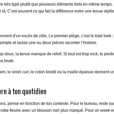
e très typé plutôt que plusieurs éléments forts en même temps.
oi là. C’est souvent ce qui fait la différence entre une tenue styl
nent d’un excès de zèle. Le premier piège, c’est le total look : 
simple et laisse une ou deux pièces raconter l’histoire.
rop doux, la tenue manque de relief. Si tout est trop rock, tu perd
s brute.
daim, le simili cuir, le coton brodé ou la maille épaisse donnent 
rn à ton quotidien
tions, pense en fonction de ton contexte. Pour le bureau, reste s
e robe fleurie avec un blouson noir plus marqué. Pour un week-en