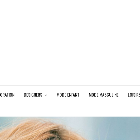
ORATION
DESIGNERS
MODE ENFANT
MODE MASCULINE
LOISIR