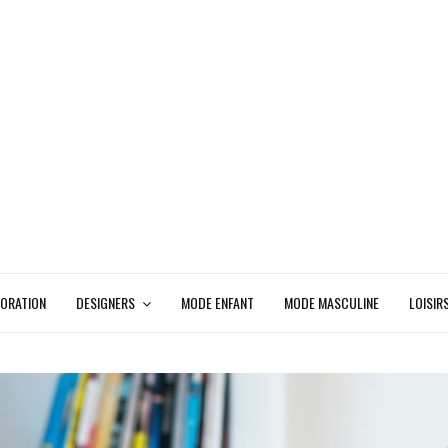
ORATION
DESIGNERS
MODE ENFANT
MODE MASCULINE
LOISIR