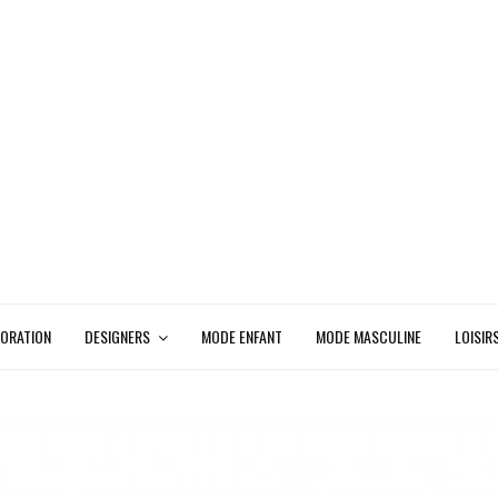
ORATION
DESIGNERS
MODE ENFANT
MODE MASCULINE
LOISIR