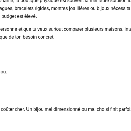
rtante, la boutique physique est souvent la meilleure solution lo
bagues, bracelets rigides, montres joaillières ou bijoux nécessi
 budget est élevé.
a personne et que tu veux surtout comparer plusieurs maisons, int
ue de ton besoin concret.
jou.
oûter cher. Un bijou mal dimensionné ou mal choisi finit parfois