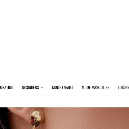
ORATION
DESIGNERS
MODE ENFANT
MODE MASCULINE
LOISIR