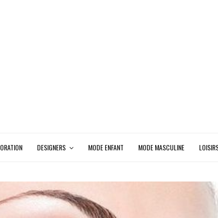
ORATION
DESIGNERS
MODE ENFANT
MODE MASCULINE
LOISIR