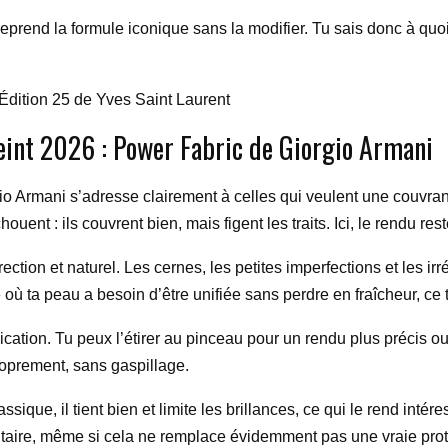
le reprend la formule iconique sans la modifier. Tu sais donc à qu
Édition 25 de Yves Saint Laurent
int 2026 : Power Fabric de Giorgio Armani
io Armani s’adresse clairement à celles qui veulent une couvra
ent : ils couvrent bien, mais figent les traits. Ici, le rendu res
rection et naturel. Les cernes, les petites imperfections et les ir
où ta peau a besoin d’être unifiée sans perdre en fraîcheur, ce t
plication. Tu peux l’étirer au pinceau pour un rendu plus précis ou 
roprement, sans gaspillage.
ssique, il tient bien et limite les brillances, ce qui le rend int
taire, même si cela ne remplace évidemment pas une vraie prote