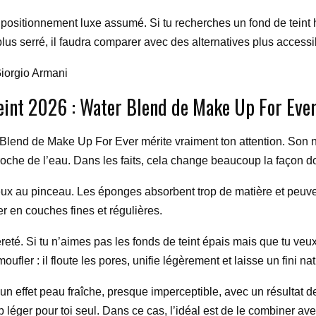
r un positionnement luxe assumé. Si tu recherches un fond de tei
 plus serré, il faudra comparer avec des alternatives plus accessi
Giorgio Armani
eint 2026 : Water Blend de Make Up For Eve
 Blend de Make Up For Ever mérite vraiment ton attention. Son n
oche de l’eau. Dans les faits, cela change beaucoup la façon don
 mieux au pinceau. Les éponges absorbent trop de matière et peuve
rer en couches fines et régulières.
reté. Si tu n’aimes pas les fonds de teint épais mais que tu veu
oufler : il floute les pores, unifie légèrement et laisse un fini n
 un effet peau fraîche, presque imperceptible, avec un résultat
léger pour toi seul. Dans ce cas, l’idéal est de le combiner ave