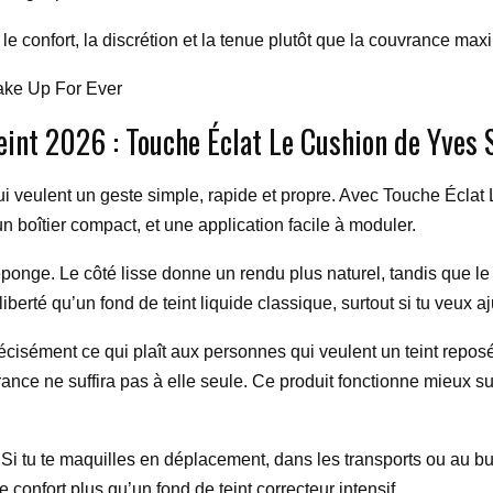
 le confort, la discrétion et la tenue plutôt que la couvrance max
ake Up For Ever
int 2026 : Touche Éclat Le Cushion de Yves 
 veulent un geste simple, rapide et propre. Avec Touche Éclat 
 boîtier compact, et une application facile à moduler.
l’éponge. Le côté lisse donne un rendu plus naturel, tandis que le
iberté qu’un fond de teint liquide classique, surtout si tu veux a
précisément ce qui plaît aux personnes qui veulent un teint repos
uvrance ne suffira pas à elle seule. Ce produit fonctionne mieux 
. Si tu te maquilles en déplacement, dans les transports ou au b
 confort plus qu’un fond de teint correcteur intensif.