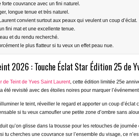
forte couvrance avec un fini naturel.
r, longue tenue et très naturel.
aurent convient surtout aux peaux qui veulent un coup d’éclat.
n fini mat et une excellente tenue.
peau et du rendu recherché.
orcément le plus flatteur si tu veux un effet peau nue.
nt 2026 : Touche Éclat Star Édition 25 de Y
r de Teint de Yves Saint Laurent
, cette édition limitée 25e anni
é a été revisité avec des étoiles noires pour marquer l’événement
luminer le teint, réveiller le regard et apporter un coup d’éclat 
spensable si tu veux camoufler une petite zone d’ombre sans alour
uit qu’on glisse dans la trousse pour les retouches de journée o
, si tu cherches une couvrance sur l’ensemble du visage, ce n’est