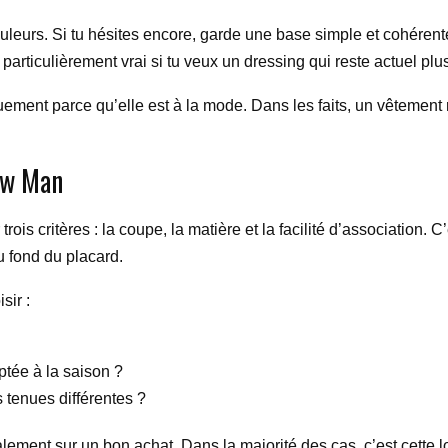
 couleurs. Si tu hésites encore, garde une base simple et cohére
 particulièrement vrai si tu veux un dressing qui reste actuel plu
quement parce qu’elle est à la mode. Dans les faits, un vêtement
ew Man
rois critères : la coupe, la matière et la facilité d’association. C’
u fond du placard.
sir :
ptée à la saison ?
s tenues différentes ?
ralement sur un bon achat. Dans la majorité des cas, c’est cette 