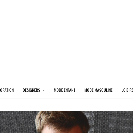
ORATION
DESIGNERS
MODE ENFANT
MODE MASCULINE
LOISIR