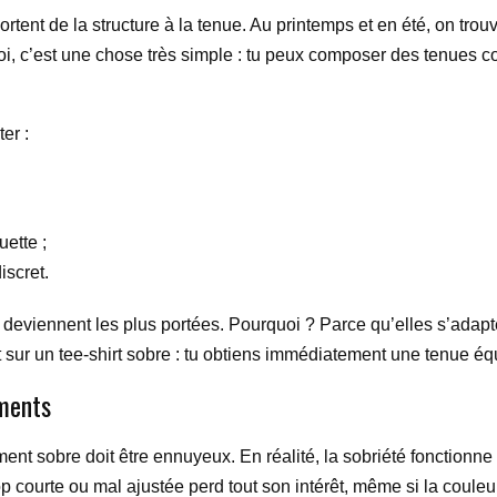
rtent de la structure à la tenue. Au printemps et en été, on tr
oi, c’est une chose très simple : tu peux composer des tenues c
er :
uette ;
iscret.
i deviennent les plus portées. Pourquoi ? Parce qu’elles s’adap
t sur un tee-shirt sobre : tu obtiens immédiatement une tenue équ
ements
ent sobre doit être ennuyeux. En réalité, la sobriété fonctionne t
rop courte ou mal ajustée perd tout son intérêt, même si la couleu