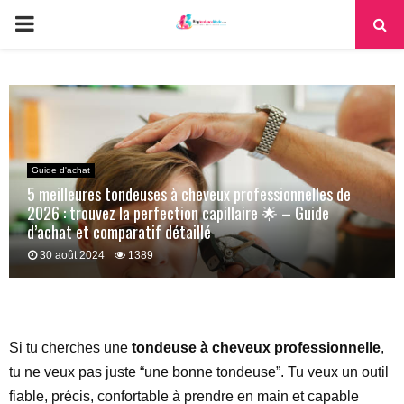
PRIMARY
MENU
Guide d'achat
5 meilleures tondeuses à cheveux professionnelles de
2026 : trouvez la perfection capillaire 🌟 – Guide
d’achat et comparatif détaillé
30 août 2024
1389
Si tu cherches une
tondeuse à cheveux professionnelle
,
tu ne veux pas juste “une bonne tondeuse”. Tu veux un outil
fiable, précis, confortable à prendre en main et capable