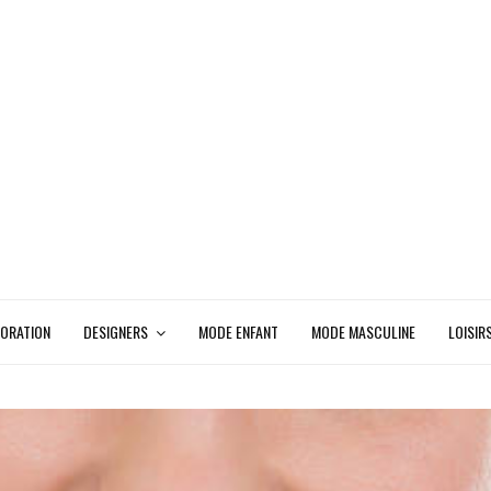
ORATION
DESIGNERS
MODE ENFANT
MODE MASCULINE
LOISIR