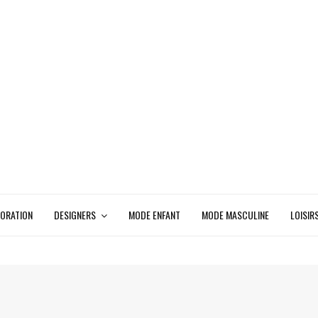
ORATION
DESIGNERS
MODE ENFANT
MODE MASCULINE
LOISIR