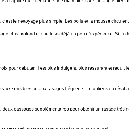
, cela signifie qu’il demande une main plus sûre, un angle bien 
 c’est le nettoyage plus simple. Les poils et la mousse circulent
asage plus profond et que tu as déjà un peu d’expérience. Si t
oix pour débuter. Il est plus indulgent, plus rassurant et réduit l
 peaux sensibles ou aux rasages fréquents. Tu obtiens un résult
ou deux passages supplémentaires pour obtenir un rasage très net