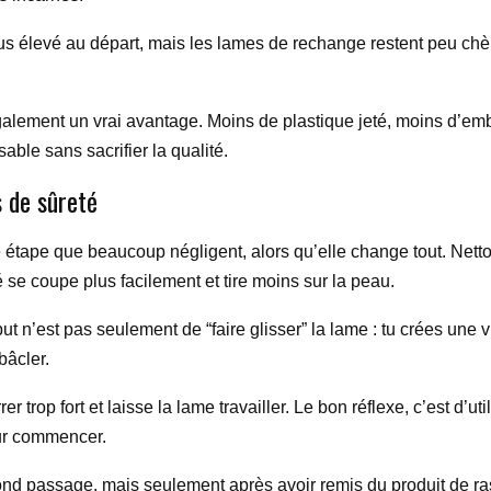
lus élevé au départ, mais les lames de rechange restent peu chèr
alement un vrai avantage. Moins de plastique jeté, moins d’emb
able sans sacrifier la qualité.
s de sûreté
ne étape que beaucoup négligent, alors qu’elle change tout. Nettoi
té se coupe plus facilement et tire moins sur la peau.
t n’est pas seulement de “faire glisser” la lame : tu crées une v
bâcler.
r trop fort et laisse la lame travailler. Le bon réflexe, c’est d’u
our commencer.
cond passage, mais seulement après avoir remis du produit de rasag