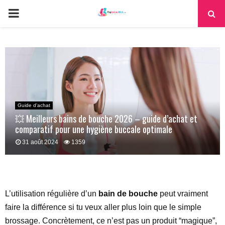
PRIMARY
MENU
Guide d'achat
💥 Meilleurs bains de bouche 2026 – guide d’achat et
comparatif pour une hygiène buccale optimale
31 août 2024
1359
L’utilisation régulière d’un
bain de bouche
peut vraiment
faire la différence si tu veux aller plus loin que le simple
brossage. Concrètement, ce n’est pas un produit “magique”,