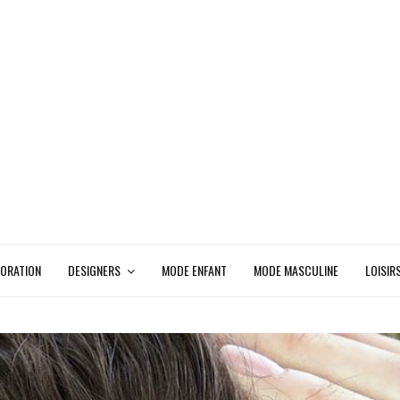
ORATION
DESIGNERS
MODE ENFANT
MODE MASCULINE
LOISIR