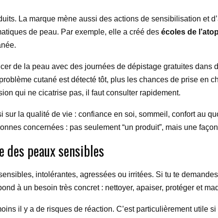
uits. La marque mène aussi des actions de sensibilisation et d
atiques de peau. Par exemple, elle a créé des
écoles de l’ato
anée.
ncer de la peau avec des journées de dépistage gratuites dans d
problème cutané est détecté tôt, plus les chances de prise en ch
on qui ne cicatrise pas, il faut consulter rapidement.
 sur la qualité de vie : confiance en soi, sommeil, confort au q
rsonnes concernées : pas seulement “un produit”, mais une façon 
e des peaux sensibles
ensibles, intolérantes, agressées ou irritées. Si tu te demande
nd à un besoin très concret : nettoyer, apaiser, protéger et maq
moins il y a de risques de réaction. C’est particulièrement utile