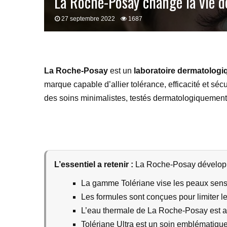
La Roche-Posay change la vie d
27 septembre 2022
1687
La Roche-Posay
est un
laboratoire dermatologi
marque capable d’allier tolérance, efficacité et sé
des soins minimalistes, testés dermatologiquement, 
L’essentiel a retenir :
La Roche-Posay développe
La gamme Tolériane vise les peaux sensib
Les formules sont conçues pour limiter le
L’eau thermale de La Roche-Posay est a
Tolériane Ultra est un soin emblématique