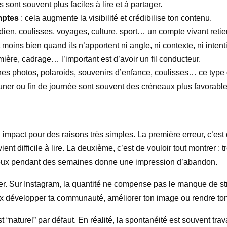
es sont souvent plus faciles à lire et à partager.
mptes
: cela augmente la visibilité et crédibilise ton contenu.
ien, coulisses, voyages, culture, sport… un compte vivant retien
t moins bien quand ils n’apportent ni angle, ni contexte, ni intenti
lumière, cadrage… l’important est d’avoir un fil conducteur.
es photos, polaroids, souvenirs d’enfance, coulisses… ce type 
euner ou fin de journée sont souvent des créneaux plus favorabl
mpact pour des raisons très simples. La première erreur, c’est
nt difficile à lire. La deuxième, c’est de vouloir tout montrer : tr
encieux pendant des semaines donne une impression d’abandon.
er. Sur Instagram, la quantité ne compense pas le manque de st
 veux développer ta communauté, améliorer ton image ou rendre t
st “naturel” par défaut. En réalité, la spontanéité est souvent tra