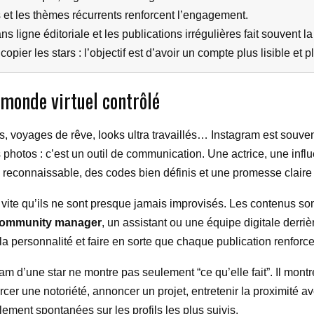
s et les thèmes récurrents renforcent l’engagement.
ns ligne éditoriale et les publications irrégulières fait souvent la
ier les stars : l’objectif est d’avoir un compte plus lisible et plu
 monde virtuel contrôlé
les, voyages de rêve, looks ultra travaillés… Instagram est sou
es photos : c’est un outil de communication. Une actrice, une i
l reconnaissable, des codes bien définis et une promesse clair
 vite qu’ils ne sont presque jamais improvisés. Les contenus so
ommunity manager
, un assistant ou une équipe digitale derriè
e la personnalité et faire en sorte que chaque publication renfor
m d’une star ne montre pas seulement “ce qu’elle fait”. Il montr
orcer une notoriété, annoncer un projet, entretenir la proximité a
lement spontanées sur les profils les plus suivis.