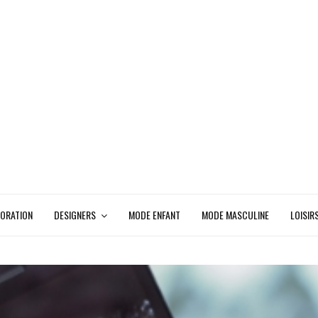
ORATION
DESIGNERS
MODE ENFANT
MODE MASCULINE
LOISIR