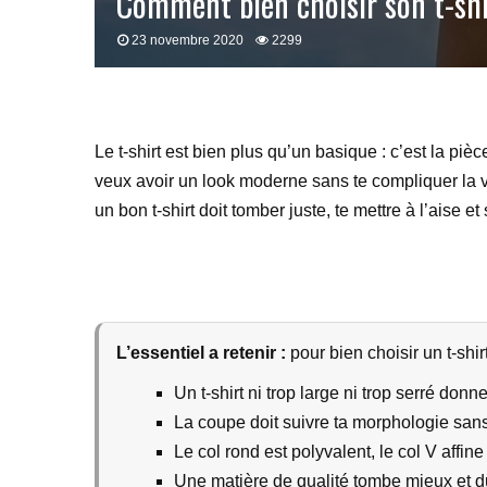
Comment bien choisir son t-sh
23 novembre 2020
2299
Le t-shirt est bien plus qu’un basique : c’est la piè
veux avoir un look moderne sans te compliquer la vie,
un bon t-shirt doit tomber juste, te mettre à l’aise e
L’essentiel a retenir :
pour bien choisir un t-shirt
Un t-shirt ni trop large ni trop serré donn
La coupe doit suivre ta morphologie san
Le col rond est polyvalent, le col V affin
Une matière de qualité tombe mieux et d