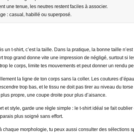
 une tenue, les neutres restent faciles à associer.
age : casual, habillé ou superposé.
 un t-shirt, c’est la taille. Dans la pratique, la bonne taille n’e
irt trop grand donne vite une impression de négligé, surtout si le
trop le corps, limite tes mouvements et peut donner un rendu peu
rellement la ligne de ton corps sans la coller. Les coutures d’é
escendre trop bas, et le tissu ne doit pas tirer au niveau du torse
 plus propre, une coupe droite pour plus d’aisance.
t et style, garde une règle simple : le t-shirt idéal se fait oubli
parais plus soigné sans effort.
 à chaque morphologie, tu peux aussi consulter des sélections