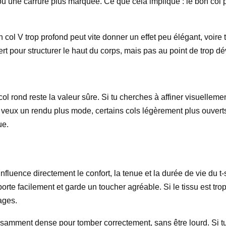
u une carrure plus marquée. Ce que cela implique : le bon col pe
 col V trop profond peut vite donner un effet peu élégant, voire t
t pour structurer le haut du corps, mais pas au point de trop dév
le col rond reste la valeur sûre. Si tu cherches à affiner visuelle
tu veux un rendu plus mode, certains cols légèrement plus ouverts
ue.
nfluence directement le confort, la tenue et la durée de vie du t
 porte facilement et garde un toucher agréable. Si le tissu est tro
ages.
ffisamment dense pour tomber correctement, sans être lourd. Si 