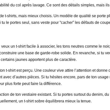
abilité du col après lavage. Ce sont des détails simples, mais ils
 de t-shirts, mais mieux choisis. Un modèle de qualité se porte 
 si tu le portes seul, sans veste pour “cacher” les défauts de coup
 veux un t-shirt facile à associer, les tons neutres comme le noir, 
construire une base de garde-robe solide. En revanche, si tu veu
certains jaunes apportent plus de caractère.
on t-shirt est perçu. Une couleur vive attire l’attention et donne
nt avec d’autres pièces. Si tu hésites encore, pars de ton usage r
r plus forte peut faire la différence.
tion de ton vestiaire existant. Si tu portes surtout du denim, du n
uellement, un t-shirt sobre équilibrera mieux la tenue.