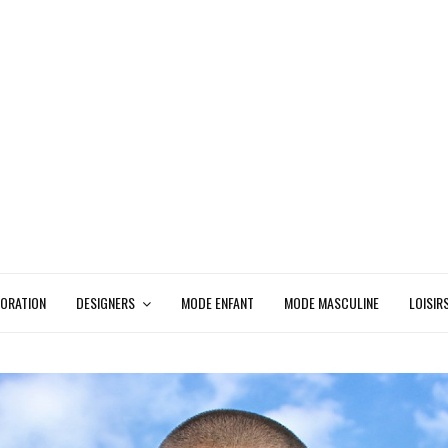
ORATION
DESIGNERS
MODE ENFANT
MODE MASCULINE
LOISIR