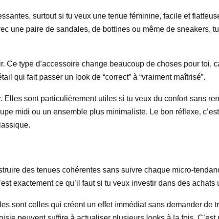
essantes, surtout si tu veux une tenue féminine, facile et flatteu
. Avec une paire de sandales, de bottines ou même de sneakers, tu
cuir. Ce type d’accessoire change beaucoup de choses pour toi, c
il qui fait passer un look de “correct” à “vraiment maîtrisé”.
Elles sont particulièrement utiles si tu veux du confort sans re
jupe midi ou un ensemble plus minimaliste. Le bon réflexe, c’est
lassique.
nstruire des tenues cohérentes sans suivre chaque micro-tenda
’est exactement ce qu’il faut si tu veux investir dans des achats
les sont celles qui créent un effet immédiat sans demander de 
isie peuvent suffire à actualiser plusieurs looks à la fois. C’es