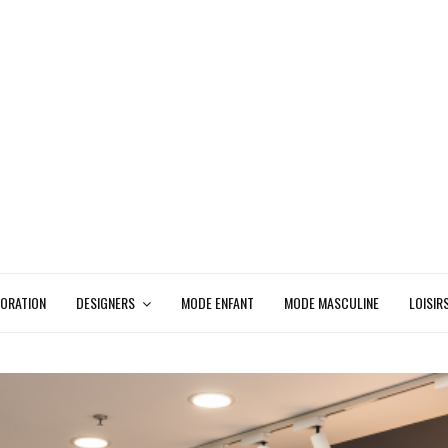
ORATION
DESIGNERS
MODE ENFANT
MODE MASCULINE
LOISIR