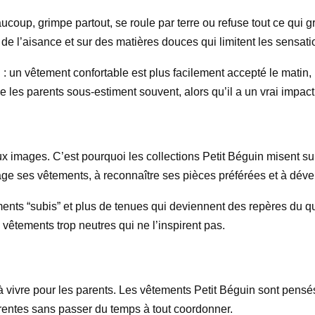
oup, grimpe partout, se roule par terre ou refuse tout ce qui gratt
de l’aisance et sur des matières douces qui limitent les sensat
 un vêtement confortable est plus facilement accepté le matin,
 les parents sous-estiment souvent, alors qu’il a un vrai impact s
x images. C’est pourquoi les collections Petit Béguin misent sur
age ses vêtements, à reconnaître ses pièces préférées et à dével
ents “subis” et plus de tenues qui deviennent des repères du quot
vêtements trop neutres qui ne l’inspirent pas.
 à vivre pour les parents. Les vêtements Petit Béguin sont pens
hérentes sans passer du temps à tout coordonner.