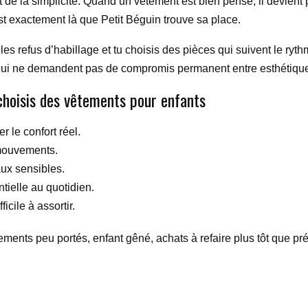
de la simplicité. Quand un vêtement est bien pensé, il devient pl
est exactement là que Petit Béguin trouve sa place.
es refus d’habillage et tu choisis des pièces qui suivent le rythm
qui ne demandent pas de compromis permanent entre esthétique 
choisis des vêtements pour enfants
r le confort réel.
 mouvements.
ux sensibles.
tielle au quotidien.
icile à assortir.
tements peu portés, enfant gêné, achats à refaire plus tôt que pr