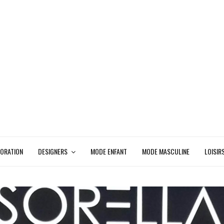
ORATION
DESIGNERS
MODE ENFANT
MODE MASCULINE
LOISIR