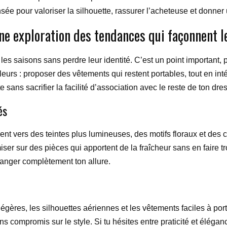
sée pour valoriser la silhouette, rassurer l’acheteuse et donner
une exploration des tendances qui façonnent l
t les saisons sans perdre leur identité. C’est un point importan
lleurs : proposer des vêtements qui restent portables, tout en int
sans sacrifier la facilité d’association avec le reste de ton dre
és
ent vers des teintes plus lumineuses, des motifs floraux et des 
miser sur des pièces qui apportent de la fraîcheur sans en faire t
hanger complètement ton allure.
s légères, les silhouettes aériennes et les vêtements faciles à p
ns compromis sur le style. Si tu hésites entre praticité et éléga