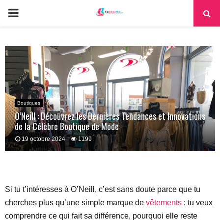
PRIMARY
MENU
Boutiques
O’Neill : Découvrez les Dernières Tendances et Innovations
de la Célèbre Boutique de Mode
19 octobre 2024
1199
Si tu t’intéresses à O’Neill, c’est sans doute parce que tu
cherches plus qu’une simple marque de
vêtements
: tu veux
comprendre ce qui fait sa différence, pourquoi elle reste