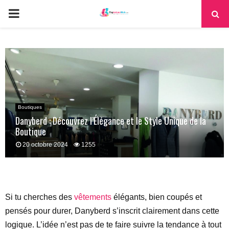
PRIMARY
MENU
Boutiques
Danyberd : Découvrez l’Élégance et le Style Unique de la
Boutique
20 octobre 2024
1255
Si tu cherches des
vêtements
élégants, bien coupés et
pensés pour durer, Danyberd s’inscrit clairement dans cette
logique. L’idée n’est pas de te faire suivre la tendance à tout