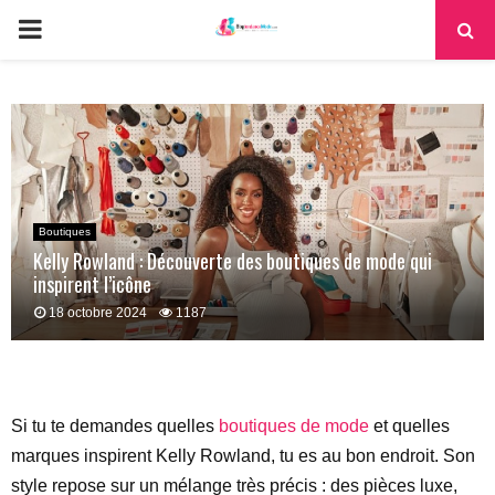
PRIMARY
MENU
Boutiques
Kelly Rowland : Découverte des boutiques de mode qui
inspirent l’icône
18 octobre 2024
1187
Si tu te demandes quelles
boutiques de mode
et quelles
marques inspirent Kelly Rowland, tu es au bon endroit. Son
style repose sur un mélange très précis : des pièces luxe,