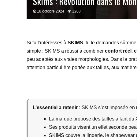
Skims : Révolution dans le Mon
18 octobre 2024
1208
Si tu t’intéresses à
SKIMS
, tu te demandes sûremen
simple : SKIMS a réussi à combiner
confort réel
,
e
peu adaptés aux vraies morphologies. Dans la prati
attention particulière portée aux tailles, aux matière
L’essentiel a retenir :
SKIMS s’est imposée en mis
La marque propose des tailles allant du
Ses produits visent un effet seconde pe
SKIMS couvre la lingerie, le shapewear e