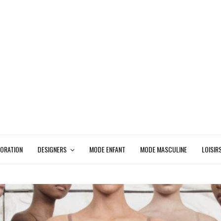
ORATION
DESIGNERS
MODE ENFANT
MODE MASCULINE
LOISIR