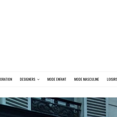
ORATION
DESIGNERS
MODE ENFANT
MODE MASCULINE
LOISIR