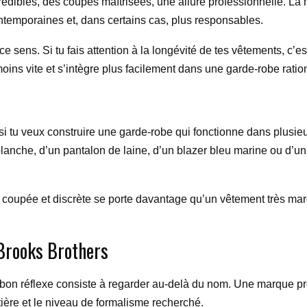
crédibles, des coupes maîtrisées, une allure professionnelle. La
ontemporaines et, dans certains cas, plus responsables.
ens. Si tu fais attention à la longévité de tes vêtements, c’es
ns vite et s’intègre plus facilement dans une garde-robe ratio
 si tu veux construire une garde-robe qui fonctionne dans plusi
blanche, d’un pantalon de laine, d’un blazer bleu marine ou d’u
en coupée et discrète se porte davantage qu’un vêtement très marq
 Brooks Brothers
e bon réflexe consiste à regarder au-delà du nom. Une marque p
atière et le niveau de formalisme recherché.