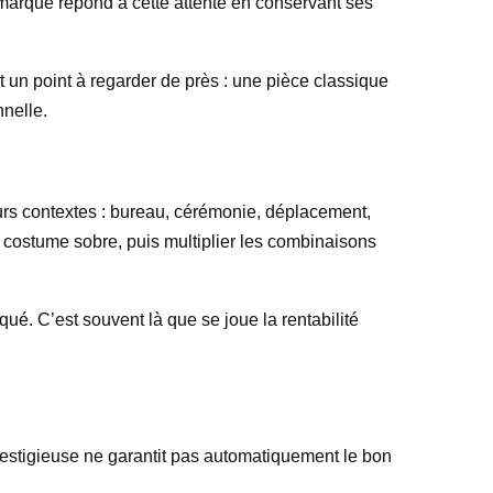
 marque répond à cette attente en conservant ses
t un point à regarder de près : une pièce classique
nnelle.
eurs contextes : bureau, cérémonie, déplacement,
n costume sobre, puis multiplier les combinaisons
ué. C’est souvent là que se joue la rentabilité
restigieuse ne garantit pas automatiquement le bon