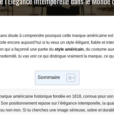
e l’Élégance Intemporelle dans le Monde 
 sans doute à comprendre pourquoi cette marque américaine est 
orte encore aujourd’hui si tu veux un style élégant, fiable et i
on qui a façonné une partie du
style américain
, du costume aux
 modernité, tu vas voir ce qui distingue vraiment la marque, ce qu’
Sommaire
arque américaine historique fondée en 1818, connue pour son 
. Son positionnement repose sur l’élégance intemporelle, la quali
ssu non-iron. Si tu cherches une image sérieuse, sobre et durab