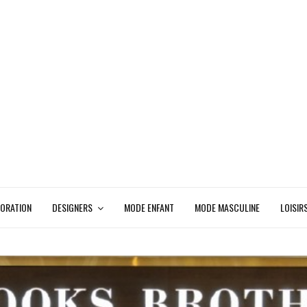
ORATION
DESIGNERS
MODE ENFANT
MODE MASCULINE
LOISIR