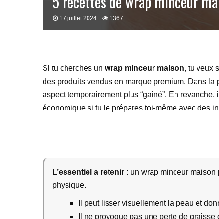
5 recettes de wrap minceur mais
17 juillet 2024
1367
Si tu cherches un
wrap minceur maison
, tu veux 
des produits vendus en marque premium. Dans la pr
aspect temporairement plus “gainé”. En revanche, il n
économique si tu le prépares toi-même avec des in
L’essentiel a retenir :
un wrap minceur maison peu
physique.
Il peut lisser visuellement la peau et don
Il ne provoque pas une perte de graisse 