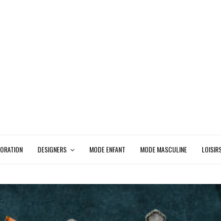
ORATION
DESIGNERS
MODE ENFANT
MODE MASCULINE
LOISIR