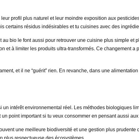
leur profil plus naturel et leur moindre exposition aux pesticide
duis certains résidus indésirables et tu cuisines avec des ingré
u bio le font aussi pour retrouver une cuisine plus simple et pl
 et à limiter les produits ultra-transformés. Ce changement a pa
icament, et il ne “guérit” rien. En revanche, dans une alimentatio
i un intérêt environnemental réel. Les méthodes biologiques limi
st un point important si tu veux consommer en pensant aussi aux 
 souvent une meilleure biodiversité et une gestion plus prudente 
ion plus respectueuse des écosystèmes.