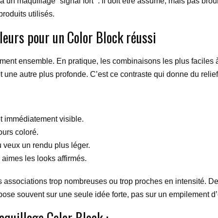
n maquillage “signal fort” : il doit être assumé, mais pas broui
produits utilisés.
leurs pour un Color Block réussi
ment ensemble. En pratique, les combinaisons les plus faciles à 
 une autre plus profonde. C’est ce contraste qui donne du relief
et immédiatement visible.
ours coloré.
tu veux un rendu plus léger.
u aimes les looks affirmés.
 les associations trop nombreuses ou trop proches en intensité. D
pose souvent sur une seule idée forte, pas sur un empilement d’e
aquillage Color Block :