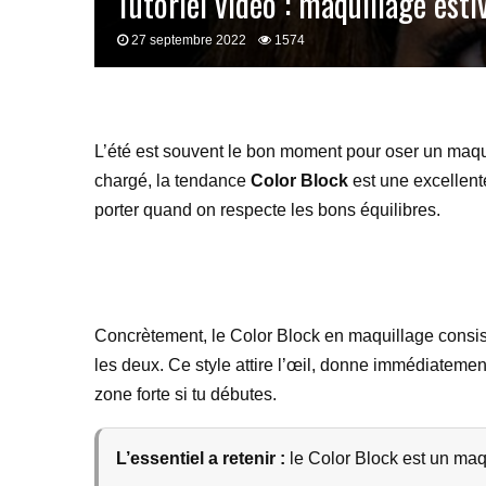
Tutoriel vidéo : maquillage esti
27 septembre 2022
1574
L’été est souvent le bon moment pour oser un maqui
chargé, la tendance
Color Block
est une excellente
porter quand on respecte les bons équilibres.
Concrètement, le Color Block en maquillage consist
les deux. Ce style attire l’œil, donne immédiatement
zone forte si tu débutes.
L’essentiel a retenir :
le Color Block est un maqu