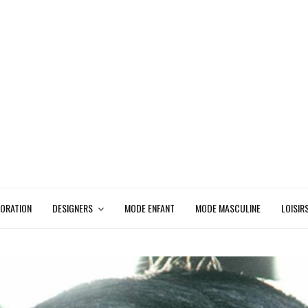
ORATION
DESIGNERS
MODE ENFANT
MODE MASCULINE
LOISIR