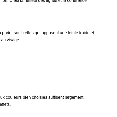
llon. C’est la netteté des lignes et la cohérence
porter sont celles qui opposent une teinte froide et
 au visage.
eux couleurs bien choisies suffisent largement.
ffets.