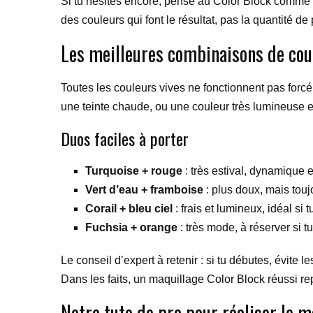
Si tu hésites encore, pense au Color Block comme à u
des couleurs qui font le résultat, pas la quantité de 
Les meilleures combinaisons de cou
Toutes les couleurs vives ne fonctionnent pas forcé
une teinte chaude, ou une couleur très lumineuse et
Duos faciles à porter
Turquoise + rouge
: très estival, dynamique 
Vert d’eau + framboise
: plus doux, mais touj
Corail + bleu ciel
: frais et lumineux, idéal si 
Fuchsia + orange
: très mode, à réserver si t
Le conseil d’expert à retenir : si tu débutes, évite
Dans les faits, un maquillage Color Block réussi re
Notre tuto de pro pour réaliser le m