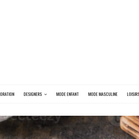
ORATION
DESIGNERS
MODE ENFANT
MODE MASCULINE
LOISIR