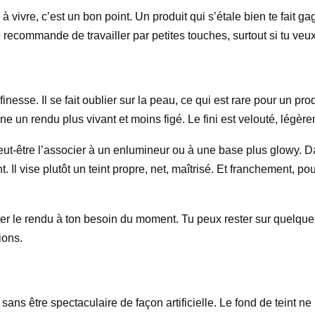
à vivre, c’est un bon point. Un produit qui s’étale bien te fait g
recommande de travailler par petites touches, surtout si tu veux 
 finesse. Il se fait oublier sur la peau, ce qui est rare pour un pro
ne un rendu plus vivant et moins figé. Le fini est velouté, légè
eut-être l’associer à un enlumineur ou à une base plus glowy. Da
t. Il vise plutôt un teint propre, net, maîtrisé. Et franchement,
r le rendu à ton besoin du moment. Tu peux rester sur quelque 
ions.
ans être spectaculaire de façon artificielle. Le fond de teint n