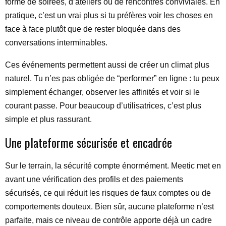
forme de soirées, d’ateliers ou de rencontres conviviales. En
pratique, c’est un vrai plus si tu préfères voir les choses en
face à face plutôt que de rester bloquée dans des
conversations interminables.
Ces événements permettent aussi de créer un climat plus
naturel. Tu n’es pas obligée de “performer” en ligne : tu peux
simplement échanger, observer les affinités et voir si le
courant passe. Pour beaucoup d’utilisatrices, c’est plus
simple et plus rassurant.
Une plateforme sécurisée et encadrée
Sur le terrain, la sécurité compte énormément. Meetic met en
avant une vérification des profils et des paiements
sécurisés, ce qui réduit les risques de faux comptes ou de
comportements douteux. Bien sûr, aucune plateforme n’est
parfaite, mais ce niveau de contrôle apporte déjà un cadre