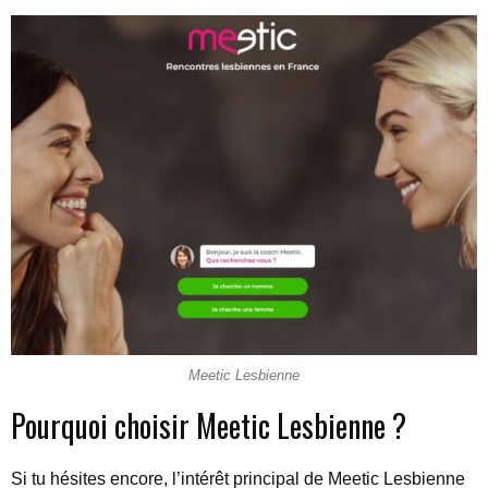
Meetic Lesbienne
Pourquoi choisir Meetic Lesbienne ?
Si tu hésites encore, l’intérêt principal de Meetic Lesbienne