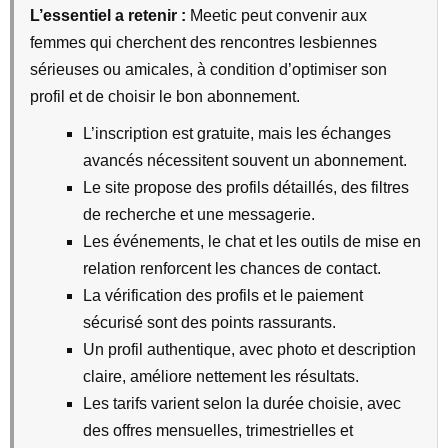
L’essentiel a retenir :
Meetic peut convenir aux
femmes qui cherchent des rencontres lesbiennes
sérieuses ou amicales, à condition d’optimiser son
profil et de choisir le bon abonnement.
L’inscription est gratuite, mais les échanges
avancés nécessitent souvent un abonnement.
Le site propose des profils détaillés, des filtres
de recherche et une messagerie.
Les événements, le chat et les outils de mise en
relation renforcent les chances de contact.
La vérification des profils et le paiement
sécurisé sont des points rassurants.
Un profil authentique, avec photo et description
claire, améliore nettement les résultats.
Les tarifs varient selon la durée choisie, avec
des offres mensuelles, trimestrielles et