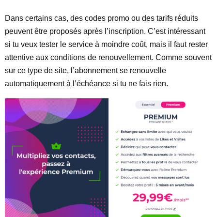
Dans certains cas, des codes promo ou des tarifs réduits
peuvent être proposés après l’inscription. C’est intéressant
si tu veux tester le service à moindre coût, mais il faut rester
attentive aux conditions de renouvellement. Comme souvent
sur ce type de site, l’abonnement se renouvelle
automatiquement à l’échéance si tu ne fais rien.