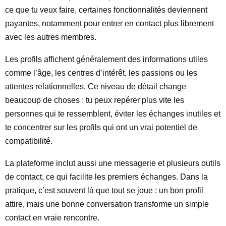
ce que tu veux faire, certaines fonctionnalités deviennent
payantes, notamment pour entrer en contact plus librement
avec les autres membres.
Les profils affichent généralement des informations utiles
comme l’âge, les centres d’intérêt, les passions ou les
attentes relationnelles. Ce niveau de détail change
beaucoup de choses : tu peux repérer plus vite les
personnes qui te ressemblent, éviter les échanges inutiles et
te concentrer sur les profils qui ont un vrai potentiel de
compatibilité.
La plateforme inclut aussi une messagerie et plusieurs outils
de contact, ce qui facilite les premiers échanges. Dans la
pratique, c’est souvent là que tout se joue : un bon profil
attire, mais une bonne conversation transforme un simple
contact en vraie rencontre.