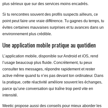
plus sérieux que sur des services moins encadrés.
Si tu rencontres souvent des profils suspects ailleurs, ce
point peut faire une vraie différence. Tu gagnes du temps, tu
évites certaines mauvaises surprises et tu avances dans un
environnement plus crédible.
Une application mobile pratique au quotidien
L’application mobile, disponible sur Android et iOS, rend
l’usage beaucoup plus fluide. Concrètement, tu peux
consulter tes messages, répondre rapidement et rester
active même quand tu n’es pas devant ton ordinateur. Dans
la pratique, cette réactivité améliore souvent les échanges,
parce qu’une conversation qui traîne trop perd vite en
intensité.
Meetic propose aussi des conseils pour mieux aborder les