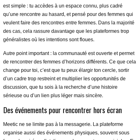
est simple : tu accèdes à un espace connu, plus cadré
qu’une rencontre au hasard, et pensé pour des femmes qui
veulent faire des rencontres entre femmes. Dans la majorité
des cas, cela rassure davantage que les plateformes trop
généralistes où les intentions sont floues.
Autre point important : la communauté est ouverte et permet
de rencontrer des femmes d’horizons différents. Ce que cela
change pour toi, c’est que tu peux élargir ton cercle, sortir
d’un cadre trop restreint et multiplier les opportunités de
discussion, que tu sois à la recherche d’une histoire
sérieuse ou d’un lien plus léger mais sincère.
Des événements pour rencontrer hors écran
Meetic ne se limite pas à la messagerie. La plateforme
organise aussi des événements physiques, souvent sous