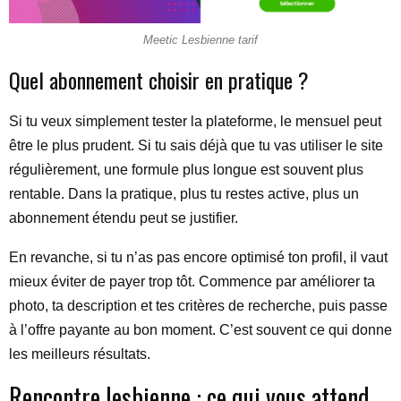
Meetic Lesbienne tarif
Quel abonnement choisir en pratique ?
Si tu veux simplement tester la plateforme, le mensuel peut
être le plus prudent. Si tu sais déjà que tu vas utiliser le site
régulièrement, une formule plus longue est souvent plus
rentable. Dans la pratique, plus tu restes active, plus un
abonnement étendu peut se justifier.
En revanche, si tu n’as pas encore optimisé ton profil, il vaut
mieux éviter de payer trop tôt. Commence par améliorer ta
photo, ta description et tes critères de recherche, puis passe
à l’offre payante au bon moment. C’est souvent ce qui donne
les meilleurs résultats.
Rencontre lesbienne : ce qui vous attend