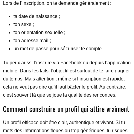
Lors de l’inscription, on te demande généralement :
ta date de naissance ;
ton sexe ;
ton orientation sexuelle ;
ton adresse mail ;
un mot de passe pour sécuriser le compte.
Tu peux aussi t’inscrire via Facebook ou depuis l’application
mobile. Dans les faits, l’objectif est surtout de te faire gagner
du temps. Mais attention : même si l’inscription est rapide,
cela ne veut pas dire qu’il faut bâcler le profil. Au contraire,
c’est souvent là que se joue la qualité des rencontres.
Comment construire un profil qui attire vraiment
Un profil efficace doit être clair, authentique et vivant. Si tu
mets des informations floues ou trop génériques, tu risques