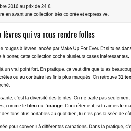
re 2016 au prix de 24 €.
re en avant une collection très colorée et expressive.
 lèvres qui va nous rendre folles
e rouges à lèvres lancée par Make Up For Ever. Et si tu es dans 
 à porter, cette collection coche plusieurs cases intéressantes.
éjà un vrai point fort. En pratique, ça veut dire que tu as beauco
crètes ou au contraire les finis plus marqués. On retrouve
31 te
erché.
ssante, c’est la diversité des teintes. On ne parle pas seulement
ées, comme le
bleu
ou l’
orange
. Concrètement, si tu aimes le maq
sur des tons plus portables au quotidien, tu n’es pas laissée de cô
ensée pour convenir à différentes carnations. Dans la pratique, c’