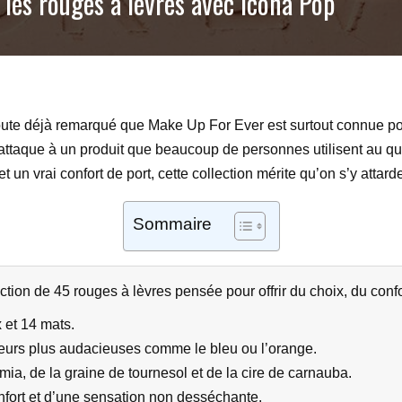
les rouges à lèvres avec Icona Pop
oute déjà remarqué que Make Up For Ever est surtout connue pou
attaque à un produit que beaucoup de personnes utilisent au quot
n vrai confort de port, cette collection mérite qu’on s’y attard
Sommaire
ction de 45 rouges à lèvres pensée pour offrir du choix, du conf
et 14 mats.
leurs plus audacieuses comme le bleu ou l’orange.
ia, de la graine de tournesol et de la cire de carnauba.
nfort et d’une sensation non desséchante.