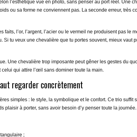
elon l’esthétique vue en photo, sans penser au port réel. Une ch
oids ou sa forme ne conviennent pas. La seconde erreur, très co
es faits, l’or, l’argent, l’acier ou le vermeil ne produisent pas le 
ou. Si tu veux une chevalière que tu portes souvent, mieux vaut p
ague. Une chevalière trop imposante peut gêner les gestes du quo
elui qui attire l’œil sans dominer toute la main.
l faut regarder concrètement
ères simples : le style, la symbolique et le confort. Ce trio suffi
s plaisir à porter, sans avoir besoin d’y penser toute la journée.
ctangulaire ;