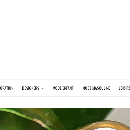
ORATION
DESIGNERS
MODE ENFANT
MODE MASCULINE
LOISIR