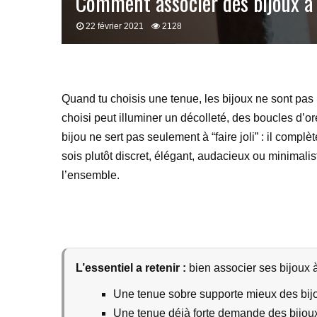
Comment associer des bijoux à 
22 février 2021
2128
Quand tu choisis une tenue, les bijoux ne sont pas u
choisi peut illuminer un décolleté, des boucles d’o
bijou ne sert pas seulement à “faire joli” : il com
sois plutôt discret, élégant, audacieux ou minimalist
l’ensemble.
L’essentiel a retenir :
bien associer ses bijoux à 
Une tenue sobre supporte mieux des bijou
Une tenue déjà forte demande des bijoux