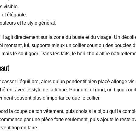
s visible.
e et élégante.
uleurs et le style général.
qu’il agit directement sur la zone du buste et du visage. Un déco
col montant, lui, supporte mieux un collier court ou des boucles
 mais le souligner. Dans les faits, le bon choix attire naturelleme
haut
t casser l’équilibre, alors qu’un pendentif bien placé allonge visu
cohérent avec le style de la tenue. Pour un col rond, un bijou cou
ennent souvent plus d’importance que le collier.
bord la coupe de ton vêtement, puis choisis le bijou qui la compl
e, commence par une pièce forte seulement, puis ajoute le reste 
 veut trop en faire.