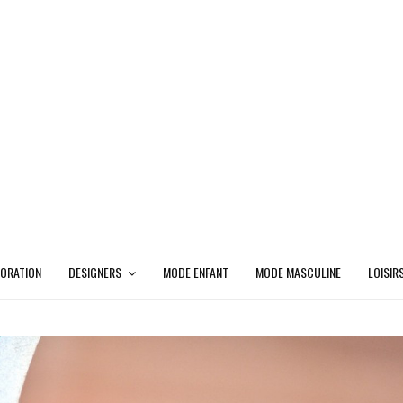
ORATION
DESIGNERS
MODE ENFANT
MODE MASCULINE
LOISIR