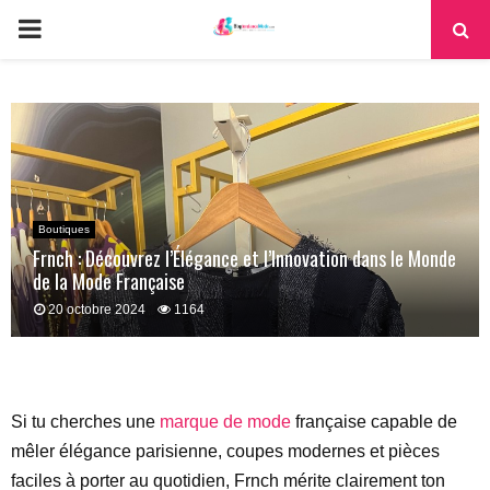
PRIMARY
MENU
Boutiques
Frnch : Découvrez l’Élégance et l’Innovation dans le Monde
de la Mode Française
20 octobre 2024
1164
Si tu cherches une
marque de mode
française capable de
mêler élégance parisienne, coupes modernes et pièces
faciles à porter au quotidien, Frnch mérite clairement ton