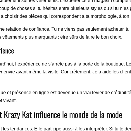
eulement sur les vêtements. L’expérience en magasin compte én
up de choses si tu hésites entre plusieurs styles ou si tu n’es 
à choisir des pièces qui correspondent à ta morphologie, à ton
ne relation de confiance. Tu ne viens pas seulement acheter, tu 
s vêtements plus marquants : être sûrs de faire le bon choix.
rience
urd’hui, l’expérience ne s’arrête pas à la porte de la boutique. 
vie avant même la visite. Concrètement, cela aide les clients à 
ique et présence en ligne est devenue un vrai levier de crédibil
t vivant.
t Krazy Kat influence le monde de la mode
 les tendances. Elle participe aussi à les interpréter. Si tu te