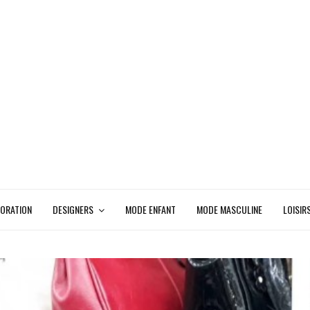
ORATION
DESIGNERS
MODE ENFANT
MODE MASCULINE
LOISIR