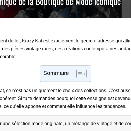
Unique de la Boutique de Mode Iconique
ent du lot, Krazy Kat est exactement le genre d’adresse qui attir
 : des pièces vintage rares, des créations contemporaines auda
morable.
Sommaire
y Kat, ce n’est pas uniquement le choix des collections. C’est a
s cohérent. Si tu te demandes pourquoi cette enseigne est deve
ue, ce qu’elle apporte et comment elle influence les tendances.
r une sélection mode originale, un mélange de vintage et de con