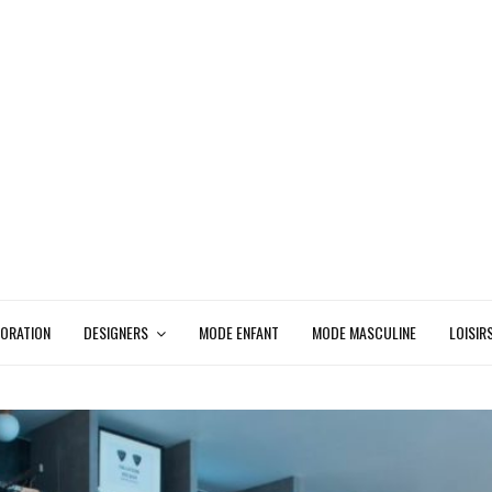
ORATION
DESIGNERS
MODE ENFANT
MODE MASCULINE
LOISIR