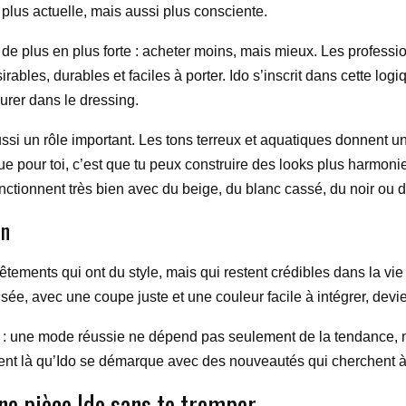
lus actuelle, mais aussi plus consciente.
 de plus en plus forte : acheter moins, mais mieux. Les profess
irables, durables et faciles à porter. Ido s’inscrit dans cette l
durer dans le dressing.
ussi un rôle important. Les tons terreux et aquatiques donnent un
que pour toi, c’est que tu peux construire des looks plus harmon
onctionnent très bien avec du beige, du blanc cassé, du noir ou 
en
êtements qui ont du style, mais qui restent crédibles dans la vie 
sée, avec une coupe juste et une couleur facile à intégrer, devie
eci : une mode réussie ne dépend pas seulement de la tendance, ma
ent là qu’Ido se démarque avec des nouveautés qui cherchent à c
ne pièce Ido sans te tromper