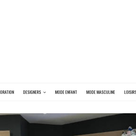
ORATION
DESIGNERS
MODE ENFANT
MODE MASCULINE
LOISIR