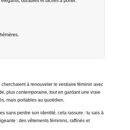
égants, durables et faciles à porter.
phémères.
cherchaient à renouveler le vestiaire féminin avec
de, plus contemporaine, tout en gardant une vraie
és, mais portables au quotidien.
s sans perdre son identité, cela rassure : tu sais à
igeante : des vêtements féminins, raffinés et