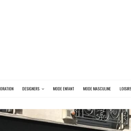
ORATION
DESIGNERS
MODE ENFANT
MODE MASCULINE
LOISIR