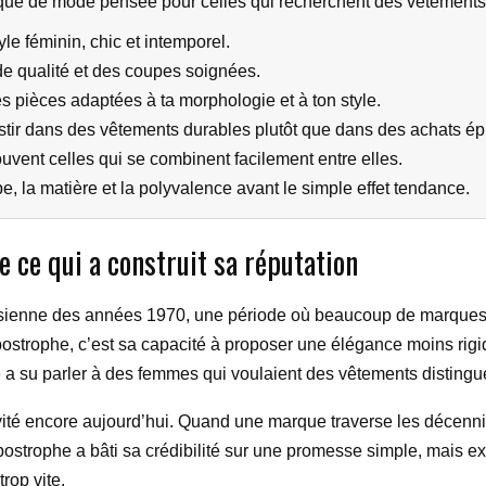
ue de mode pensée pour celles qui recherchent des vêtements él
le féminin, chic et intemporel.
de qualité et des coupes soignées.
s pièces adaptées à ta morphologie et à ton style.
estir dans des vêtements durables plutôt que dans des achats é
uvent celles qui se combinent facilement entre elles.
pe, la matière et la polyvalence avant le simple effet tendance.
 ce qui a construit sa réputation
arisienne des années 1970, une période où beaucoup de marques 
postrophe, c’est sa capacité à proposer une élégance moins rigi
e a su parler à des femmes qui voulaient des vêtements distingu
ivité encore aujourd’hui. Quand une marque traverse les décennie
Apostrophe a bâti sa crédibilité sur une promesse simple, mais ex
rop vite.