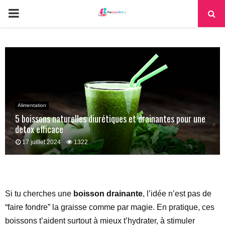
PRIMARY
MENU
Alimentation
5 boissons naturelles diurétiques et drainantes pour une
detox efficace
17 juillet 2024
1322
Si tu cherches une
boisson drainante
, l’idée n’est pas de
“faire fondre” la graisse comme par magie. En pratique, ces
boissons t’aident surtout à mieux t’hydrater, à stimuler